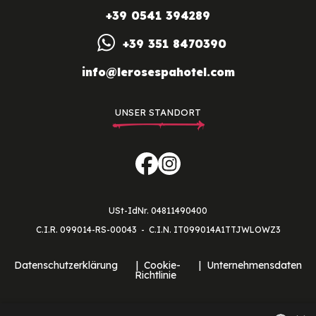
+39 0541 394289
+39 351 8470390
info@lerosespahotel.com
UNSER STANDORT
USt-IdNr. 04811490400
C.I.R. 099014-RS-00043
C.I.N. IT099014A1TTJWLOWZ3
Datenschutzerklärung
Cookie-
Unternehmensdaten
Richtlinie
Cookie-Einstellungen überprüfen