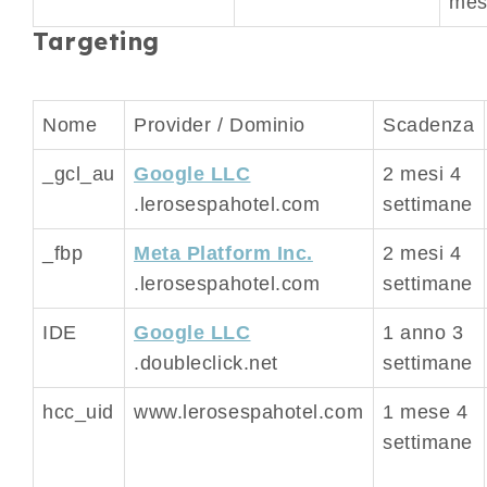
mes
Targeting
Nome
Provider / Dominio
Scadenza
_gcl_au
Google LLC
2 mesi 4
.lerosespahotel.com
settimane
_fbp
Meta Platform Inc.
2 mesi 4
.lerosespahotel.com
settimane
IDE
Google LLC
1 anno 3
.doubleclick.net
settimane
hcc_uid
www.lerosespahotel.com
1 mese 4
settimane