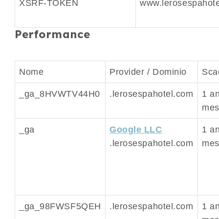
XSRF-TOKEN
www.lerosespahot
Performance
Nome
Provider / Dominio
Sca
_ga_8HVWTV44H0
.lerosespahotel.com
1 a
mes
_ga
Google LLC
1 a
.lerosespahotel.com
mes
_ga_98FWSF5QEH
.lerosespahotel.com
1 a