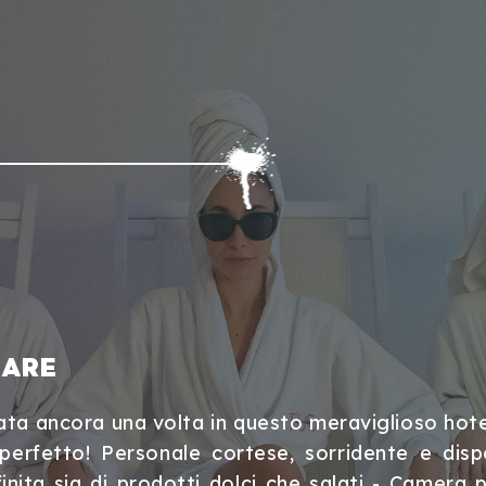
MARE
ta ancora una volta in questo meraviglioso hote
o perfetto! Personale cortese, sorridente e dis
inita sia di prodotti dolci che salati - Camera p