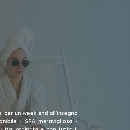
SOLE E
l per un week end all'insegna
Hotel in p
ponibile - SPA meravigliosa -
curata e pu
ulita, ordinata e con tutto il
per tutti i