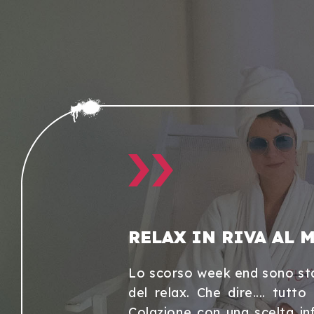
RELAX IN RIVA AL 
, personale
Lo scorso week end sono sta
 posto.
del relax. Che dire.... tutt
Colazione con una scelta inf