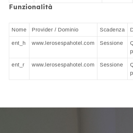
Funzionalità
Nome
Provider / Dominio
Scadenza
D
ent_h
www.lerosespahotel.com
Sessione
Q
p
ent_r
www.lerosespahotel.com
Sessione
Q
p